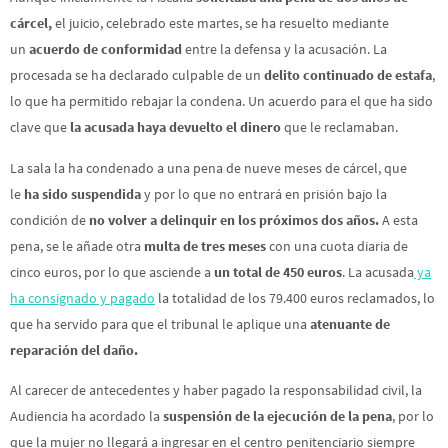
cárcel,
el juicio, celebrado este martes, se ha resuelto mediante
un
acuerdo de conformidad
entre la defensa y la acusación. La
procesada se ha declarado culpable de un
delito continuado de estafa
,
lo que ha permitido rebajar la condena. Un acuerdo para el que ha sido
clave que
la acusada haya devuelto el dinero
que le reclamaban.
La sala la ha condenado a una pena de nueve meses de cárcel, que
le
ha sido suspendida
y por lo que no entrará en prisión bajo la
condición de
no volver a delinquir en los próximos dos años.
A esta
pena, se le añade otra
multa de tres meses
con una cuota diaria de
cinco euros, por lo que asciende a
un total de 450 euros
. La acusada
ya
ha consignado y pagado
la totalidad de los 79.400 euros reclamados, lo
que ha servido para que el tribunal le aplique una
atenuante de
reparación del daño.
Al carecer de antecedentes y haber pagado la responsabilidad civil, la
Audiencia ha acordado la
suspensión de la ejecución de la pena
, por lo
que la mujer no llegará a ingresar en el centro penitenciario siempre