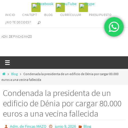
Ir
al
INICIO
CHATGPT
BLOG
CURRÍCULUM
PRESUPUESTO
contenido
¿NO TE DECIDES?
ADM. DE FINCAS MAZO
Inicio
Blog
Condenada la presidenta de un edificio de Dénia por cargar 80.000
euros a una vecina fallecida
Condenada la presidenta de un
edificio de Dénia por cargar 80.000
euros a una vecina fallecida
Adm. de Fincas MAZO
junio 9, 2026
Blog