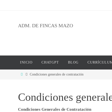
Ir
al
contenido
ADM. DE FINCAS MAZO
Ir
INICIO
CHATGPT
BLOG
CURRÍCULU
al
contenido
Inicio
Condiciones generales de contratación
Condiciones generale
Condiciones Generales de Contratación