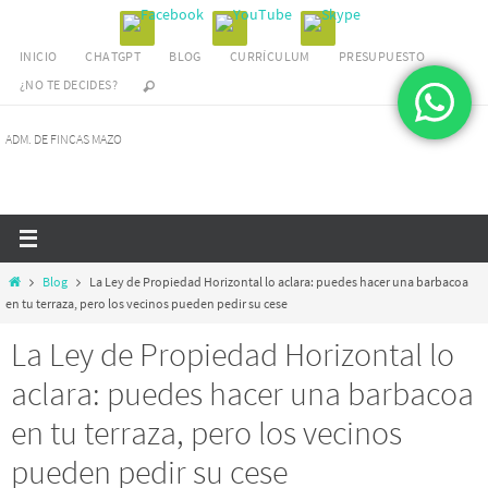
Ir
al
INICIO
CHATGPT
BLOG
CURRÍCULUM
PRESUPUESTO
contenido
¿NO TE DECIDES?
ADM. DE FINCAS MAZO
Inicio
Blog
La Ley de Propiedad Horizontal lo aclara: puedes hacer una barbacoa
en tu terraza, pero los vecinos pueden pedir su cese
La Ley de Propiedad Horizontal lo
aclara: puedes hacer una barbacoa
en tu terraza, pero los vecinos
pueden pedir su cese