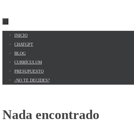
Ir
INICIO
al
CHATGPT
contenido
BLOG
CURRÍCULUM
PRESUPUESTO
¿NO TE DECIDES?
Inicio
Nada encontrado