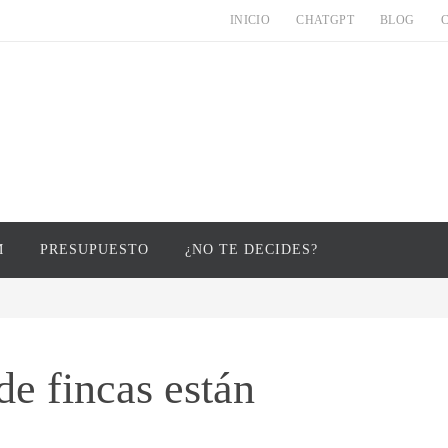
INICIO
CHATGPT
BLOG
M
PRESUPUESTO
¿NO TE DECIDES?
de fincas están