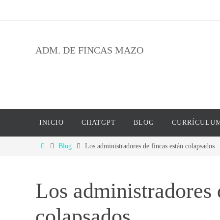
Ir
al
contenido
ADM. DE FINCAS MAZO
Ir
INICIO
CHATGPT
BLOG
CURRÍCULU
al
contenido
Inicio
Blog
Los administradores de fincas están colapsados
Los administradores 
colapsados